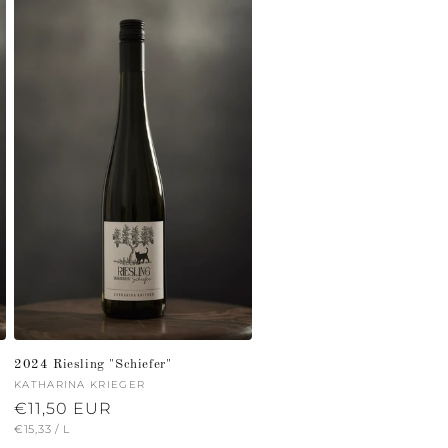
2024 Riesling "Schiefer"
Anbieter:
KATHARINA KRIEGER
Normaler
€11,50 EUR
GRUNDPREIS
PRO
€15,33
/
L
Preis