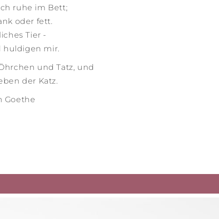
ich ruhe im Bett;
ank oder fett.
liches Tier -
 huldigen mir.
 Öhrchen und Tatz, und
eben der Katz.
n Goethe