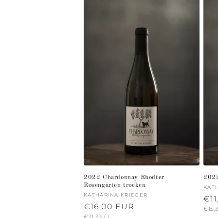
2022 Chardonnay Rhodter
2022
Rosengarten trocken
Anb
KAT
Anbieter:
KATHARINA KRIEGER
No
€11
Normaler
€16,00 EUR
GRU
€15,
Pre
GRUNDPREIS
PRO
€21,33
/
L