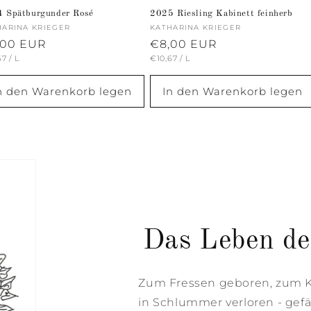
 Spätburgunder Rosé
2025 Riesling Kabinett feinherb
ieter:
HARINA KRIEGER
Anbieter:
KATHARINA KRIEGER
rmaler
,00 EUR
Normaler
€8,00 EUR
NDPREIS
PRO
GRUNDPREIS
PRO
67
/
L
€10,67
/
L
is
Preis
n den Warenkorb legen
In den Warenkorb legen
Das Leben de
Zum Fressen geboren, zum Kr
in Schlummer verloren - gefäl